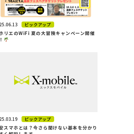
25.06.13
ピックアップ
ホリエのWiFi 夏の大冒険キャンペーン開催
！
25.03.19
ピックアップ
安スマホとは？今さら聞けない基本を分かり
すく解説します